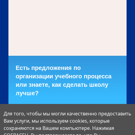
Есть предложения по
организации учебного процесса
или знаете, как сделать школу
лучше?
Написать о проблеме
Для того, чтобы мы могли качественно предоставить
Вам услуги, мы используем cookies, которые
сохраняются на Вашем компьютере. Нажимая