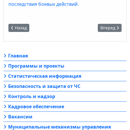
последствия боевых действий.
Предыдущий: Анти-Нарко Гид Иркутской области
Следующий: Юн
Назад
Вперед
Главная
Программы и проекты
Статистическая информация
Безопасность и защита от ЧС
Контроль и надзор
Кадровое обеспечение
Вакансии
Муниципальные механизмы управления