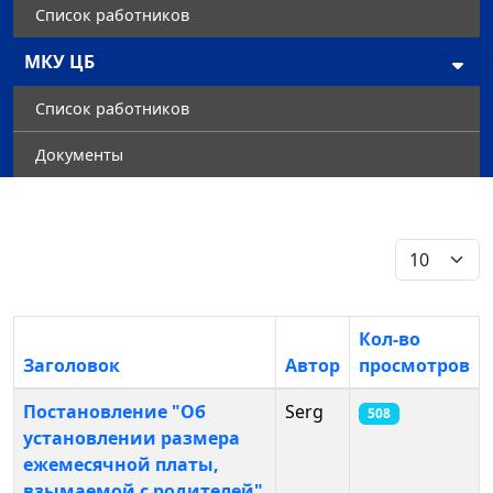
Список работников
МКУ ЦБ
Список работников
Документы
Кол-во стро
Кол-во
Заголовок
Автор
просмотров
Материалы
Постановление "Об
Serg
508
установлении размера
ежемесячной платы,
взымаемой с родителей"