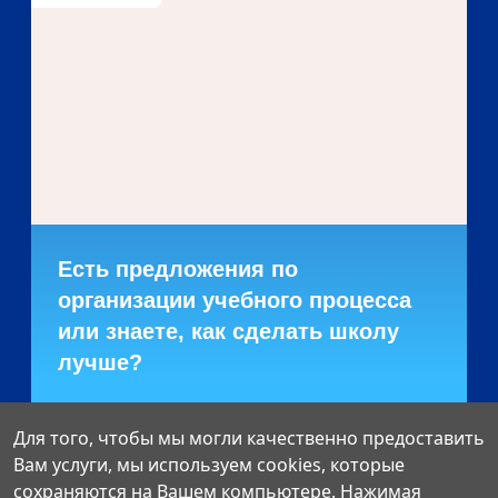
Есть предложения по
организации учебного процесса
или знаете, как сделать школу
лучше?
Написать о проблеме
Для того, чтобы мы могли качественно предоставить
Вам услуги, мы используем cookies, которые
сохраняются на Вашем компьютере. Нажимая