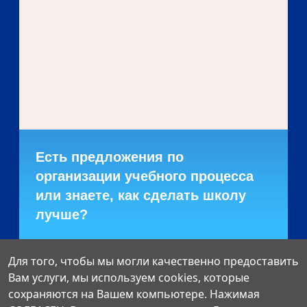
Есть предложения по
организации учебного процесса
или знаете, как сделать школу
лучше?
Написать о проблеме
Для того, чтобы мы могли качественно предоставить
Вам услуги, мы используем cookies, которые
сохраняются на Вашем компьютере. Нажимая