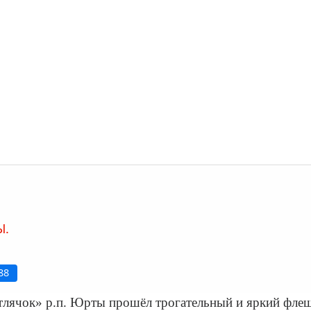
Ы.
88
етлячок» р.п. Юрты прошёл трогательный и яркий ф